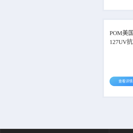
POM美国
127U
老化汽
查看详情