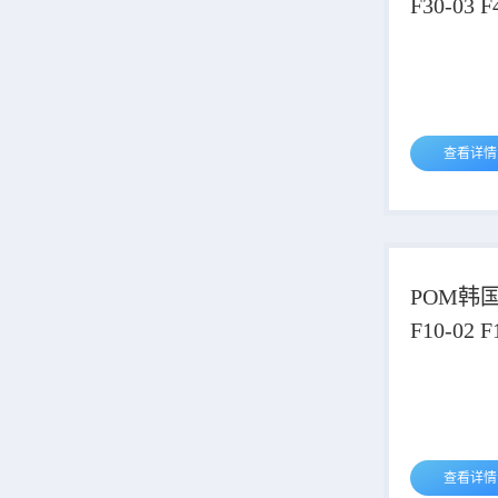
F30-03
耐热性
查看详情
POM韩
F10-02
耐磨挤
应用
查看详情