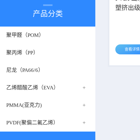
塑挤出
产品分类
颗粒耐
塑料
聚甲醛（POM）
查看详情
聚丙烯（PP）
尼龙（PA66/6）
+
乙烯醋酸乙烯（EVA）
+
PMMA(亚克力)
+
PVDF(聚偏二氟乙烯）