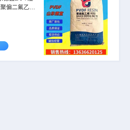
级聚偏二氟乙烯
酸碱耐高温阀门