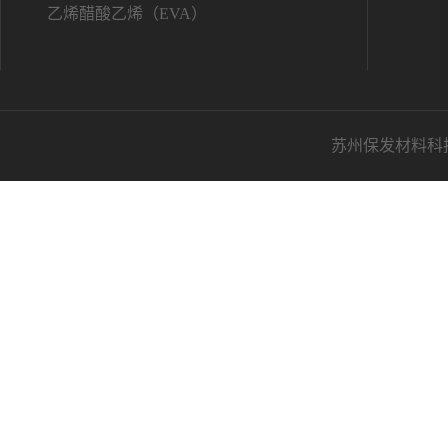
乙烯醋酸乙烯（EVA）
苏州保发材料科