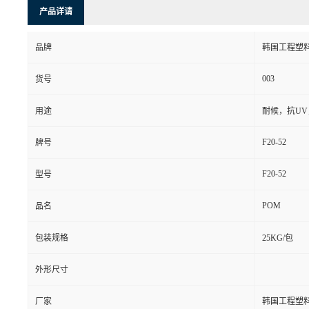
产品详请
品牌
韩国工程塑
003
货号
用途
耐候，抗U
F20-52
牌号
F20-52
型号
POM
品名
包装规格
25KG/包
外形尺寸
厂家
韩国工程塑