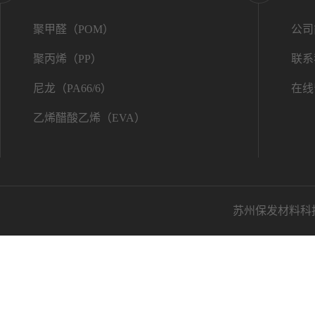
聚甲醛（POM）
公司
聚丙烯（PP）
联系
尼龙（PA66/6）
在线
乙烯醋酸乙烯（EVA）
苏州保发材料科