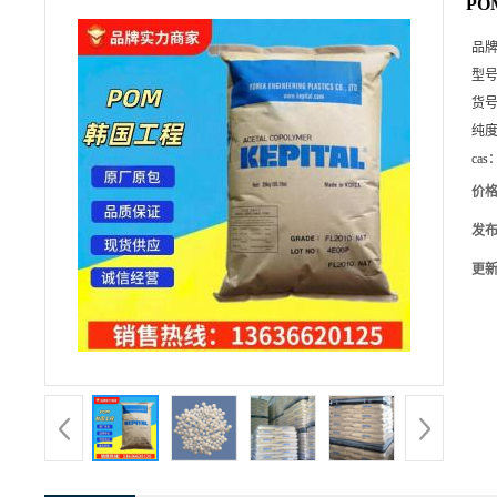
PO
品
型
货
纯
cas
价
发
更