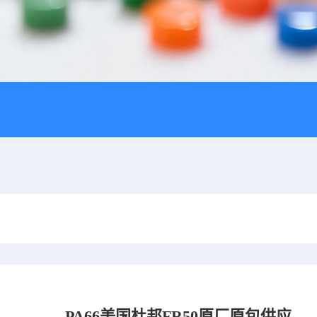
PA66美国杜邦FR50原厂原包供应