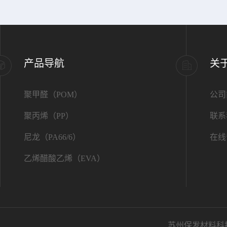
产品导航
关
聚甲醛（POM）
公司
聚丙烯（PP）
联系
尼龙（PA66/6）
在线
乙烯醋酸乙烯（EVA）
苏州保发材料科