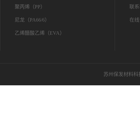
聚丙烯（PP）
联系
尼龙（PA66/6）
在线
乙烯醋酸乙烯（EVA）
苏州保发材料科