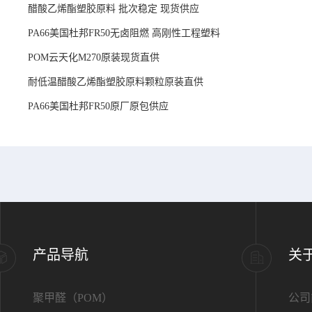
醋酸乙烯酯塑胶原料 批次稳定 现货供应
PA66美国杜邦FR50无卤阻燃 高刚性工程塑料
POM云天化M270原装现货直供
耐低温醋酸乙烯酯塑胶原料颗粒原装直供
PA66美国杜邦FR50原厂原包供应
产品导航
关
聚甲醛（POM）
公司