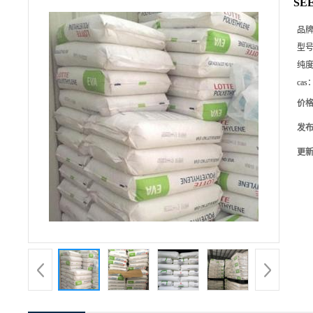
SE
品
型
纯
cas
价
发
更