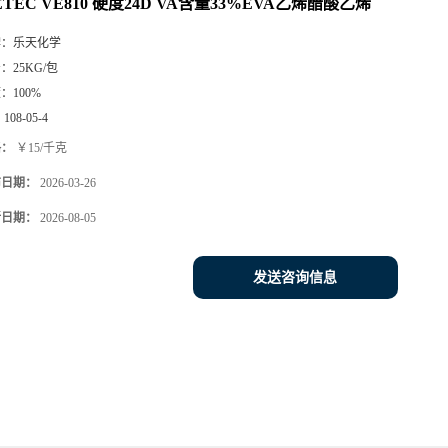
ETEC VE810 硬度24D VA含量33%EVA乙烯醋酸乙烯
牌：
乐天化学
号：
25KG/包
度：
100%
：
108-05-4
格：
￥15/千克
布日期：
2026-03-26
新日期：
2026-08-05
发送咨询信息