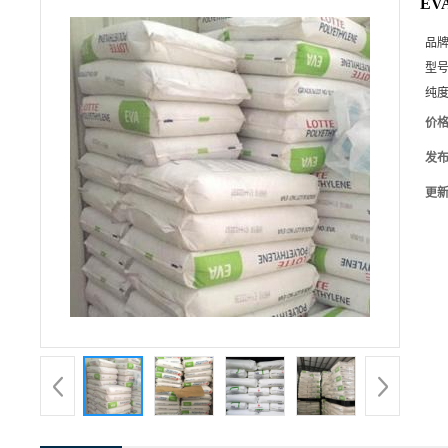
EV
品
型
纯
价
发
更