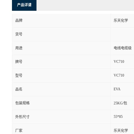
产品详请
品牌
乐天化学
货号
用途
电线电缆级
VC710
牌号
VC710
型号
EVA
品名
包装规格
25KG/包
55*85
外形尺寸
厂家
乐天化学