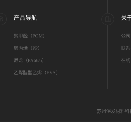
产品导航
关
聚甲醛（POM）
公司
聚丙烯（PP）
联系
尼龙（PA66/6）
在线
乙烯醋酸乙烯（EVA）
苏州保发材料科