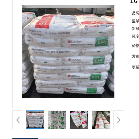
LG
品
型
货
纯
价
发
更