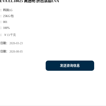
 EVA EL18025 高透明 挤出涂层EVA
牌：
韩国LG
号：
25KG/包
号：
001
度：
100%
格：
￥13/千克
布日期：
2026-03-23
新日期：
2026-08-05
发送咨询信息