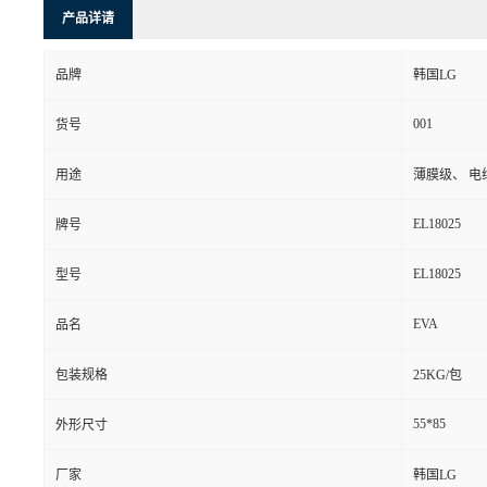
产品详请
品牌
韩国LG
001
货号
用途
薄膜级、 电
EL18025
牌号
EL18025
型号
EVA
品名
包装规格
25KG/包
55*85
外形尺寸
厂家
韩国LG