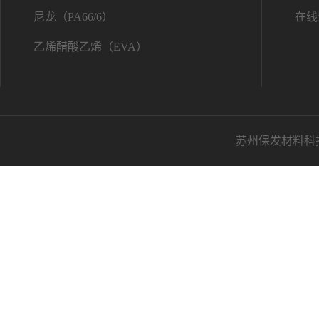
尼龙（PA66/6）
在线
乙烯醋酸乙烯（EVA）
苏州保发材料科