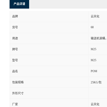
产品详请
品牌
云天化
68
货号
用途
输送机滚桶
M25
牌号
M25
型号
POM
品名
包装规格
25KG/包
外形尺寸
厂家
云天化