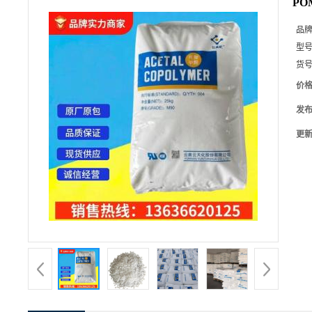
PO
品
型
货
价
发
更